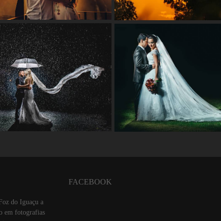
FACEBOOK
Foz do Iguaçu a
o em fotografias