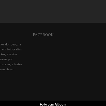
FACEBOOK
Foz do Iguaçu a
o em fotografias
ntos, eventos
eresse por
stórias, e fortes
resente em
Feito com
Alboom