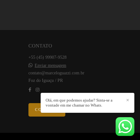
CONTATO
+55 (45) 99907-9528
Enviar mensagem
contato@marceloguazzi.com.br
Foz do Iguaçu / PR
Olá, em que podemos ajudar? Sinta-se a
✕
vontade em me chamar no Whats.
CONTATO